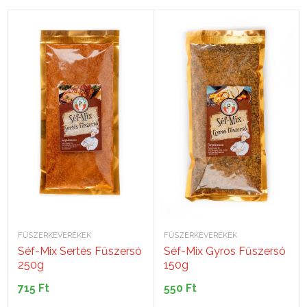
FŰSZERKEVERÉKEK
FŰSZERKEVERÉKEK
Séf-Mix Sertés Fűszersó
Séf-Mix Gyros Fűszersó
250g
150g
715
Ft
550
Ft