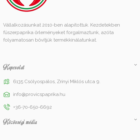
Vállalkozásunkat 2010-ben alapítottuk. Kezdetekben
fűszerpaprika őrleményeket forgalmaztunk, azóta
folyamatosan bővítjük termékkínálatunkat.
Kapcsolat
6135 Csólyospálos, Zrínyi Miklós utca 9.
info@provicspaprika.hu
+36-70-650-6692
Közösségi média