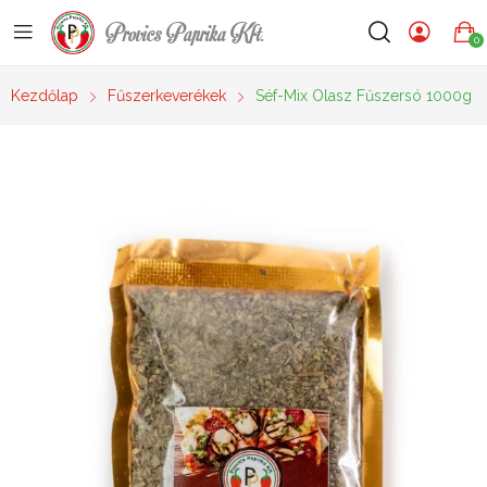
Provics Paprika Kft.
0
Kezdőlap
Fűszerkeverékek
Séf-Mix Olasz Fűszersó 1000g