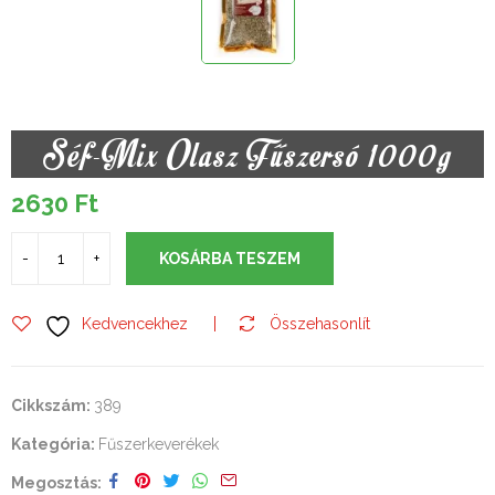
Séf-Mix Olasz Fűszersó 1000g
2630
Ft
KOSÁRBA TESZEM
Kedvencekhez
Összehasonlít
Cikkszám:
389
Kategória:
Fűszerkeverékek
Megosztás