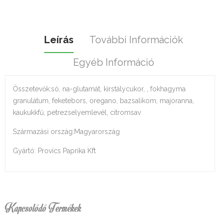
Leírás
További Információk
Egyéb Információ
Összetevők:só, na-glutamát, kirstálycukor, , fokhagyma
granulátum, feketebors, oregano, bazsalikom, majoranna,
kaukukkfű, petrezselyemlevél, citromsav
Származási ország:Magyarország
Gyártó: Provics Paprika Kft
Kapcsolódó Termékek