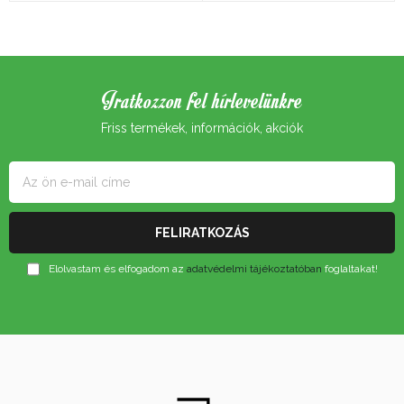
Iratkozzon fel hírlevelünkre
Friss termékek, információk, akciók
Elolvastam és elfogadom az
adatvédelmi tájékoztatóban
foglaltakat!