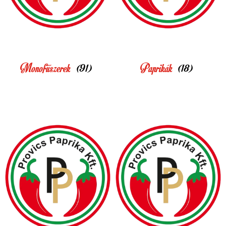
Monofűszerek
(91)
Paprikák
(18)