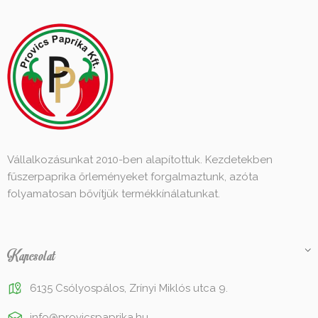
Vállalkozásunkat 2010-ben alapítottuk. Kezdetekben
fűszerpaprika őrleményeket forgalmaztunk, azóta
folyamatosan bővítjük termékkínálatunkat.
Kapcsolat
6135 Csólyospálos, Zrínyi Miklós utca 9.
info@provicspaprika.hu