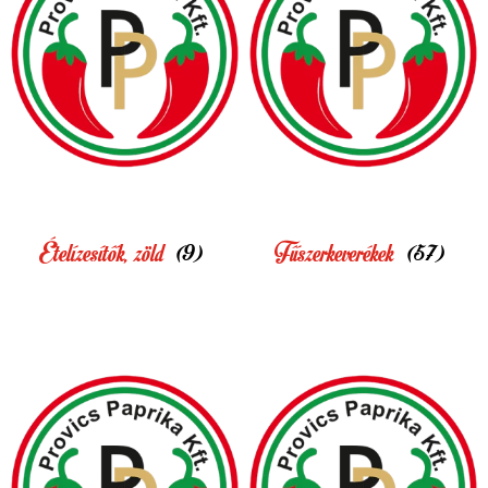
Ételízesítők, zöld
(9)
Fűszerkeverékek
(57)