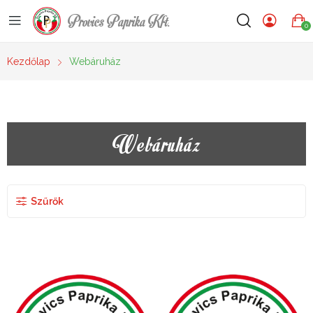
Provics Paprika Kft.
0
Kezdőlap
Webáruház
Webáruház
Szűrők