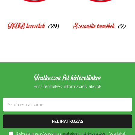
RUB keverékek
(29)
Szezonális termékek
(2)
Iratkozzon fel hírlevelünkre
Friss termékek, információk, akciók
Elolvastam és elfogadom az
adatvédelmi tájékoztatóban
foglaltakat!