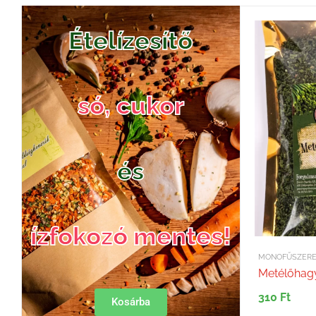
Ételízesítő
só, cukor
és
ízfokozó mentes!
MONOFŰSZER
Metélőhag
310
Ft
Kosárba