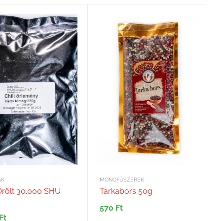
ÁK
MONOFŰSZEREK
 Őrölt 30.000 SHU
Tarkabors 50g
570
Ft
Ft