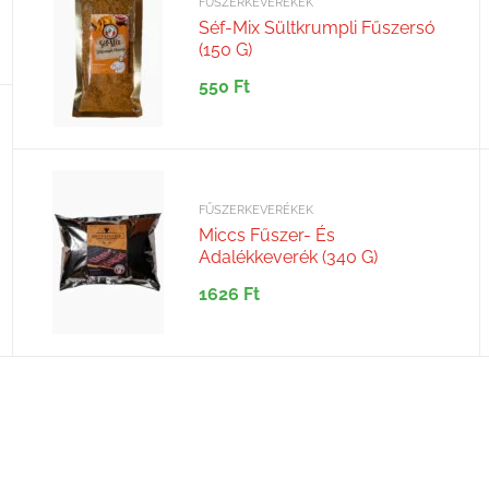
FŰSZERKEVERÉKEK
Séf-Mix Sültkrumpli Fűszersó
(150 G)
550
Ft
FŰSZERKEVERÉKEK
Miccs Fűszer- És
Adalékkeverék (340 G)
1626
Ft