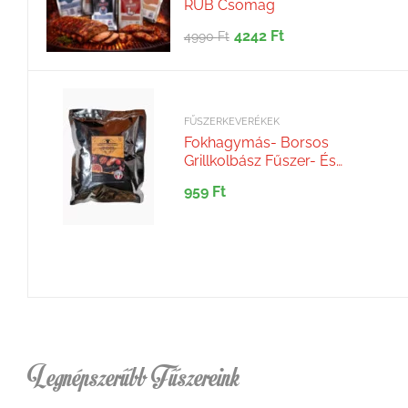
RUB Csomag
4242
Ft
4990
Ft
FŰSZERKEVERÉKEK
Fokhagymás- Borsos
Grillkolbász Fűszer- És
Adalékkeverék (350 G)
959
Ft
Legnépszerűbb Fűszereink