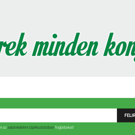
om az
adatvédelmi tájékoztatóban
foglaltakat!