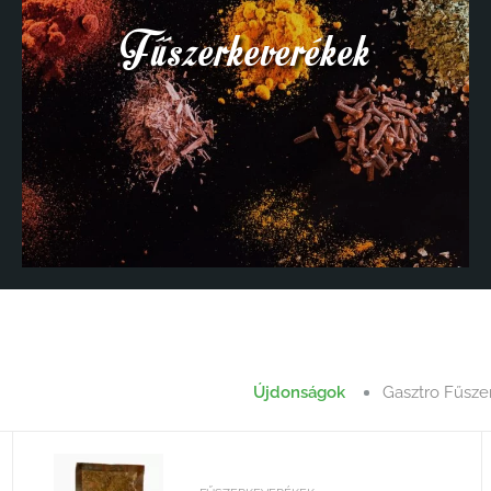
Fűszerkeverékek
Újdonságok
Gasztro Fűsze