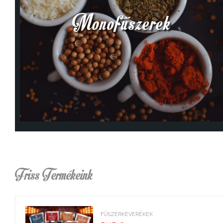
Monofűszerek
Friss Termékeink
FŰSZERKEVERÉKEK