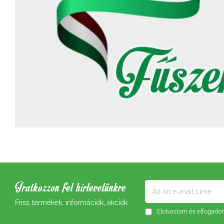
Iratkozzon fel hírlevelünkre
Friss termékek, információk, akciók
Elolvastam és elfogad