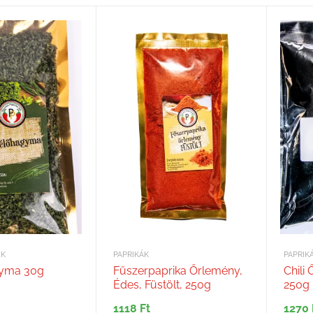
EK
PAPRIKÁK
PAPRIK
yma 30g
Fűszerpaprika Őrlemény,
Chili
Édes, Füstölt, 250g
250g
1118
Ft
1270