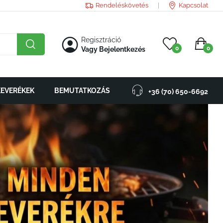
Rendeléskövetés
Kapcsolat
Regisztráció
0
0
Vagy Bejelentkezés
KEVERÉKEK
BEMUTATKOZÁS
+36 (70) 650-6692