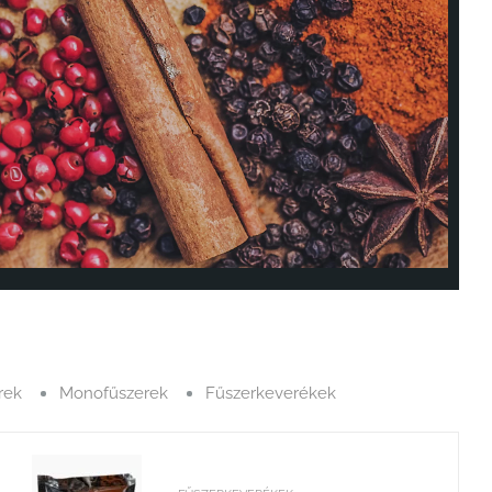
rek
Monofűszerek
Fűszerkeverékek