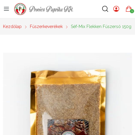
Provics Paprika Kft.
1
Kezdőlap
Fűszerkeverékek
Séf-Mix Flekken Fűszersó 150g