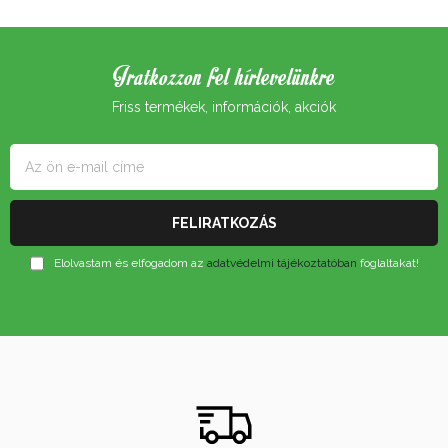
Iratkozzon fel hírlevelünkre
Friss termékek, információk, akciók
Elolvastam és elfogadom az
adatvédelmi tájékoztatóban
foglaltakat!