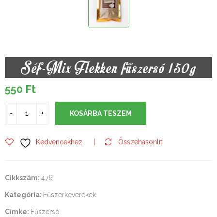
Séf-Mix Flekken fűszersó 150g
550
Ft
KOSÁRBA TESZEM
Kedvencekhez
Összehasonlít
Cikkszám:
476
Kategória:
Fűszerkeverékek
Címke:
Fűszersó