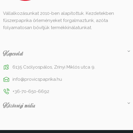
Vállalkozásunkat 2010-ben alapítottuk. Kezdetekben
fűszerpaprika őrleményeket forgalmaztunk, azóta
folyamatosan bővítjük termékkínálatunkat.
Kapcsolat
6135 Csólyospálos, Zrínyi Miklós utca 9.
info@provicspaprika.hu
+36-70-650-6692
Közösségi média