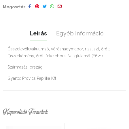
Megosztás
Leírás
Egyéb Információ
Összetevők:vákuumsó, vöröshagymapor, rizsliszt, őrölt
fűszerkömény, őrölt feketebors, Na-glutamát (E621)
Származási ország:
Gyártó: Provics Paprika Kft
Kapcsolódó Termékek