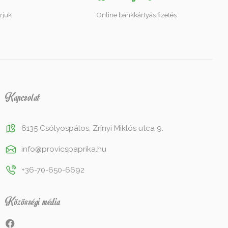
rjuk
Online bankkártyás fizetés
Kapcsolat
6135 Csólyospálos, Zrínyi Miklós utca 9.
info@provicspaprika.hu
+36-70-650-6692
Közösségi média