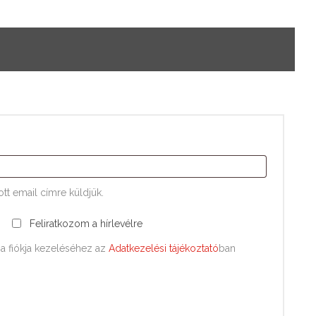
tt email címre küldjük.
Feliratkozom a hírlevélre
a fiókja kezeléséhez az
Adatkezelési tájékoztató
ban
.