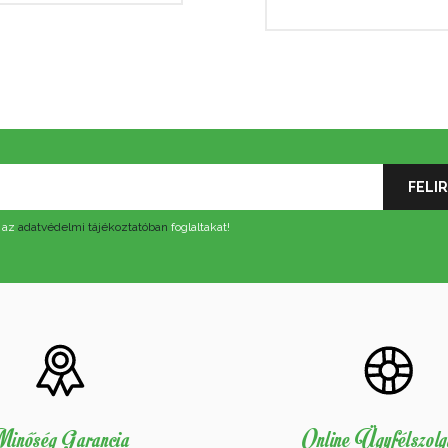
 az
adatvédelmi tájékoztatóban
foglaltakat!
inőség Garancia
Online Ügyfélszolg