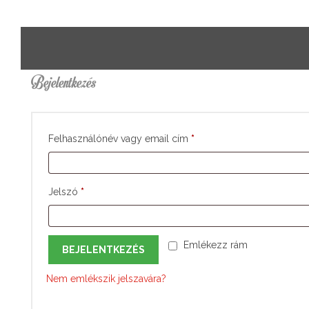
Bejelentkezés
Felhasználónév vagy email cím
*
Jelszó
*
Emlékezz rám
BEJELENTKEZÉS
Nem emlékszik jelszavára?