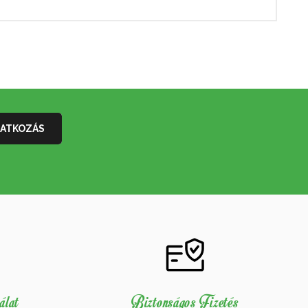
álat
Biztonságos Fizetés