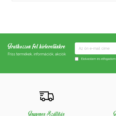
Iratkozzon fel hírlevelünkre
Friss termékek, információk, akciók
Elolvastam és elfogadom
Ingyenes Szállítás
M