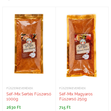
FŰSZERKEVERÉKEK
FŰSZERKEVERÉKEK
Séf-Mix Sertés Fűszersó
Séf-Mix Magyaros
1000g
Fűszersó 250g
2630
Ft
715
Ft