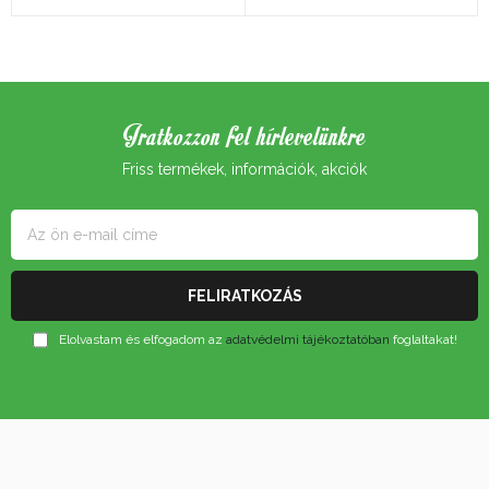
Iratkozzon fel hírlevelünkre
Friss termékek, információk, akciók
Elolvastam és elfogadom az
adatvédelmi tájékoztatóban
foglaltakat!