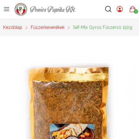
Provics Paprika Kft.
0
Kezdőlap
Fűszerkeverékek
Séf-Mix Gyros Fűszersó 150g