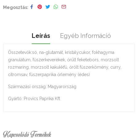
Megosztás
Leírás
Egyéb Információ
Összetevők:só, na-glutamát, kristálycukor, fokhagyma
granulátum, fűszerkeverékek, őrült feketebors, morzsolt
rozmaring, morzsolt kakukkfű, őrölt fűszerkömény, curry,
citromsav, fűszerpaprika őrlemény (édes)
Származási ország: Magyarország
Gyártó: Provics Paprika Kft
Kapcsolódó Termékek