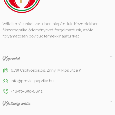
Vállalkozásunkat 2010-ben alapítottuk. Kezdetekben
fűszerpaprika őrleményeket forgalmaztunk, azóta
folyamatosan bővítjük termékkínálatunkat.
Kapcsolat
6135 Csólyospálos, Zrínyi Miklós utca 9.
info@provicspaprika.hu
+36-70-650-6692
Közösségi média