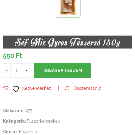
Séf-Mix Gyros Fűszersó 150g
550
Ft
KOSÁRBA TESZEM
Kedvencekhez
Összehasonlít
Cikkszám:
477
Kategória:
Fűszerkeverékek
Címke:
Fűszersó