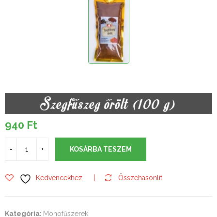
Szegfűszeg őrölt (100 g)
940
Ft
KOSÁRBA TESZEM
Kedvencekhez
Összehasonlít
Kategória:
Monofűszerek