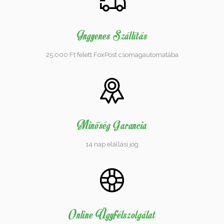
Ingyenes Szállítás
25.000 Ft felett FoxPost csomagautomatába
Minőség Garancia
14 nap elállási jog
Online Ügyfélszolgálat