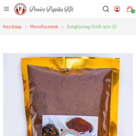
Provics Paprika Kft.
0
Kezdőlap
Monofűszerek
Szegfűszeg Őrölt (100 G)