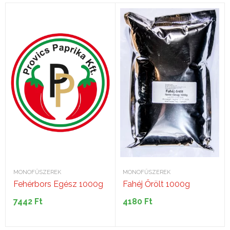
MONOFŰSZEREK
MONOFŰSZEREK
Fehérbors Egész 1000g
Fahéj Őrölt 1000g
7442
Ft
4180
Ft