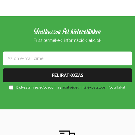
Iratkozzon fel hírlevelünkre
Friss termékek, információk, akciók
Elolvastam és elfogadom az
adatvédelmi tájékoztatóban
foglaltakat!