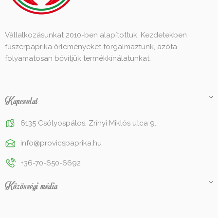
Vállalkozásunkat 2010-ben alapítottuk. Kezdetekben
fűszerpaprika őrleményeket forgalmaztunk, azóta
folyamatosan bővítjük termékkínálatunkat.
Kapcsolat
6135 Csólyospálos, Zrínyi Miklós utca 9.
info@provicspaprika.hu
+36-70-650-6692
Közösségi média