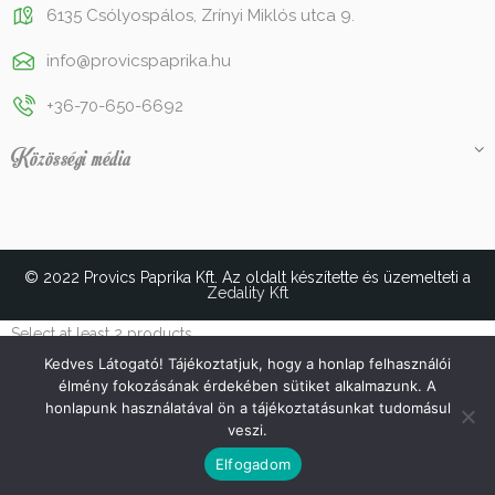
6135 Csólyospálos, Zrínyi Miklós utca 9.
info@provicspaprika.hu
+36-70-650-6692
Közösségi média
© 2022 Provics Paprika Kft. Az oldalt készítette és üzemelteti a
Zedality Kft
Select at least 2 products
to compare
Kedves Látogató! Tájékoztatjuk, hogy a honlap felhasználói
élmény fokozásának érdekében sütiket alkalmazunk. A
honlapunk használatával ön a tájékoztatásunkat tudomásul
VIEW COMPARISON
veszi.
0
Elfogadom
Kezdőlap
Webáruház
Asian Style RUB
Wishlist