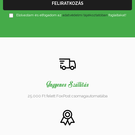
Elolvastam és elfogadom az
adatvédelmi tájékoztatóban
foglaltakat!
Ingyenes Szállítás
25.000 Ft felett FoxPost csomagautomatába