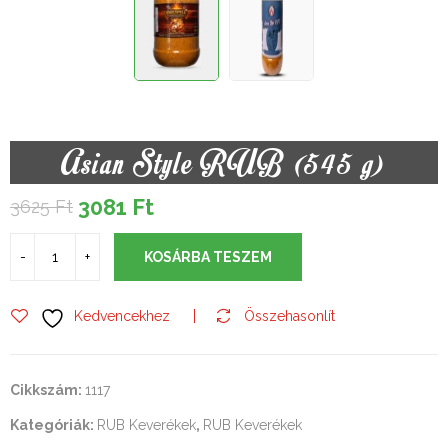
Asian Style RUB (545 g)
3081
Ft
3625
Ft
Original
Current
price
price
was:
is:
KOSÁRBA TESZEM
3625 Ft.
3081 Ft.
Kedvencekhez
Összehasonlít
Cikkszám:
1117
Kategóriák:
RUB Keverékek
,
RUB Keverékek