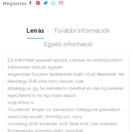
Megosztás
Leírás
További Információk
Egyéb Információ
Ezt a terméket egyaránt ajánljuk szárnyas és sertéshúsokhoz.
Kellemesen édes és egyben
elegendően fűszeres karakterével kiváló ízt ad ételeidnek. Ne
feleddegy RUB soha nincs készen, csak
abbahagyva, így ha kísérletezni szeretnél és más fűszerekkel
egészítenéd ki, ez egy kiváló alapot
nyújt ehhez is.
Összetevők: tengeri só, barnacukor, fokhagyma granulátum,
narancshéj reszelt, citromhéj por, curry,
rozmaring őrölt, koriander őrölt, fahéj őrölt, chili őrlemény,
fűszerpaprika őrlemény édes, gyömbér