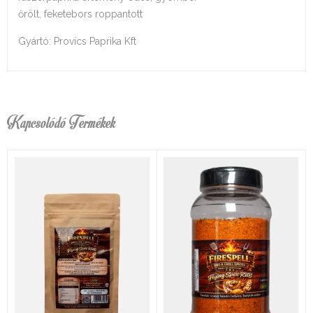
őrölt, feketebors roppantott
Gyártó: Provics Paprika Kft
Kapcsolódó Termékek