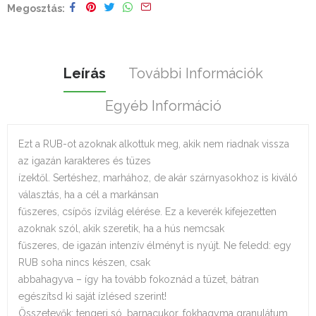
Megosztás
Leírás
További Információk
Egyéb Információ
Ezt a RUB-ot azoknak alkottuk meg, akik nem riadnak vissza
az igazán karakteres és tüzes
ízektől. Sertéshez, marhához, de akár szárnyasokhoz is kiváló
választás, ha a cél a markánsan
fűszeres, csípős ízvilág elérése. Ez a keverék kifejezetten
azoknak szól, akik szeretik, ha a hús nemcsak
fűszeres, de igazán intenzív élményt is nyújt. Ne feledd: egy
RUB soha nincs készen, csak
abbahagyva – így ha tovább fokoznád a tüzet, bátran
egészítsd ki saját ízlésed szerint!
Összetevők: tengeri só, barnacukor, fokhagyma granulátum,