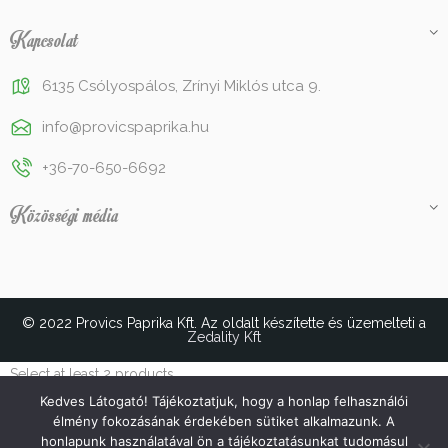
Kapcsolat
6135 Csólyospálos, Zrínyi Miklós utca 9.
info@provicspaprika.hu
+36-70-650-6692
Közösségi média
© 2022 Provics Paprika Kft. Az oldalt készítette és üzemelteti a
Zedality Kft
Select at least 2 products
to compare
Kedves Látogató! Tájékoztatjuk, hogy a honlap felhasználói
élmény fokozásának érdekében sütiket alkalmazunk. A
honlapunk használatával ön a tájékoztatásunkat tudomásul
VIEW COMPARISON