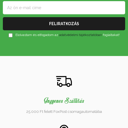
Elolvastam és elfogadom az
adatvédelmi tájékoztatóban
foglaltakat!
Ingyenes Szállítás
25.000 Ft felett FoxPost csomagautomatába