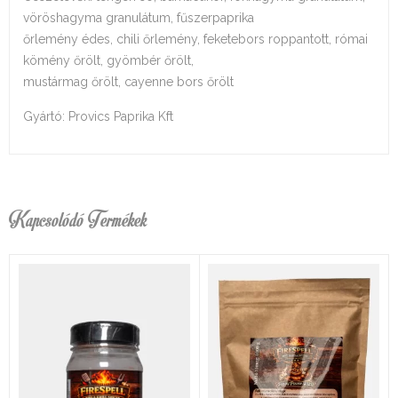
vöröshagyma granulátum, fűszerpaprika
őrlemény édes, chili őrlemény, feketebors roppantott, római
kömény őrölt, gyömbér őrölt,
mustármag őrölt, cayenne bors őrölt
Gyártó: Provics Paprika Kft
Kapcsolódó Termékek