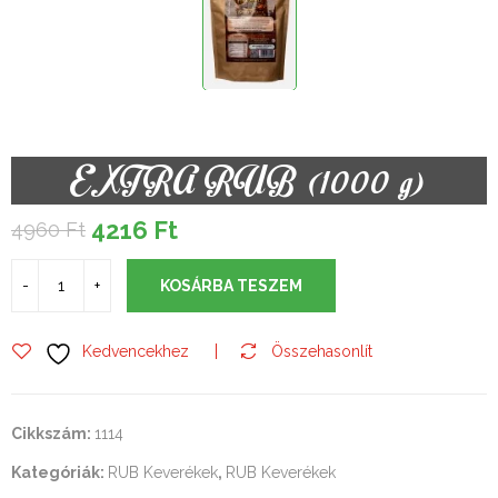
EXTRA RUB (1000 g)
4216
Ft
4960
Ft
Original
Current
price
price
was:
is:
KOSÁRBA TESZEM
4960 Ft.
4216 Ft.
Kedvencekhez
Összehasonlít
Cikkszám:
1114
Kategóriák:
RUB Keverékek
,
RUB Keverékek