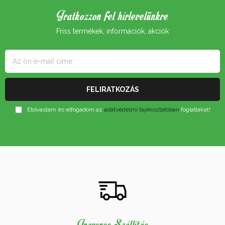
Iratkozzon fel hírlevelünkre
Friss termékek, információk, akciók
Elolvastam és elfogadom az
adatvédelmi tájékoztatóban
foglaltakat!
Ingyenes Szállítás