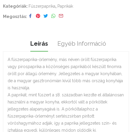
Kategóriák:
Fűszerpaprika
,
Paprikák
Megosztás
Leírás
Egyéb Információ
A fűszerpaprika-őrlemény, más néven őrölt fűszerpaprika
vagy pirospaprika a közönséges paprikából készült finomra
őrölt por állagű őrlemény. Jellegzetes a magyar konyhában,
de a magyar gasztronómián kívül több más ország konyhája
is használja.
A paprikát, mint fűszert a 18. században kezdte el általánosan
használni a magyar konyha, ekkortól vált a pörköltek
jellegzetes alapanyagává is. A pörköltalaphoz a
fűszerpaprika-őrleményt sertészsírban pirított
vöröshagymához adják, így a paprika jellegzetes szín- és
ízhatása egyedi, különleges módon oldódik ki.