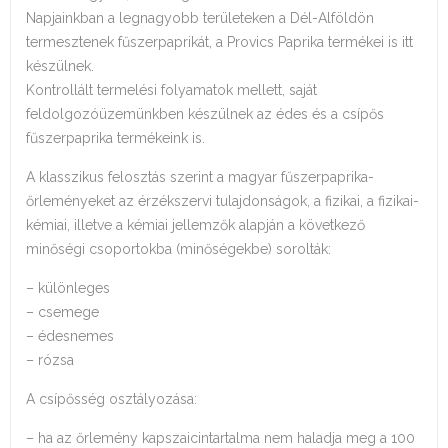
Napjainkban a legnagyobb területeken a Dél-Alföldön
termesztenek fűszerpaprikát, a Provics Paprika termékei is itt
készülnek.
Kontrollált termelési folyamatok mellett, saját
feldolgozóüzemünkben készülnek az édes és a csípős
fűszerpaprika termékeink is.
A klasszikus felosztás szerint a magyar fűszerpaprika-
őrleményeket az érzékszervi tulajdonságok, a fizikai, a fizikai-
kémiai, illetve a kémiai jellemzők alapján a következő
minőségi csoportokba (minőségekbe) sorolták:
– különleges
– csemege
– édesnemes
– rózsa
A csípősség osztályozása:
– ha az őrlemény kapszaicintartalma nem haladja meg a 100