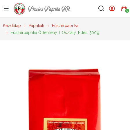
Provics Paprika Kft.
0
Kezdőlap
Paprikák
Fűszerpaprika
Fűszerpaprika Őrlemény, I. Osztály ,édes, 500g