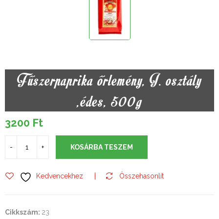
Fűszerpaprika őrlemény, I. osztály
,édes, 500g
3200
Ft
KOSÁRBA TESZEM
Kedvencekhez
Összehasonlít
Cikkszám:
23