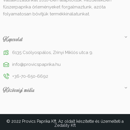
Vállalkozásunkat 2010-ben alapítottuk. Kezdetekben
fűszerpaprika őrleményeket forgalmaztunk, azóta
folyamatosan bővítjük termékkínálatunkat.
Kapcsolat
6135 Csólyospálos, Zrínyi Miklós utca 9.
info@provicspaprika.hu
+36-70-650-6692
Közösségi média
© 2022 Provics Paprika Kft. Az oldalt készítette és üzemelteti a
Zedality Kft