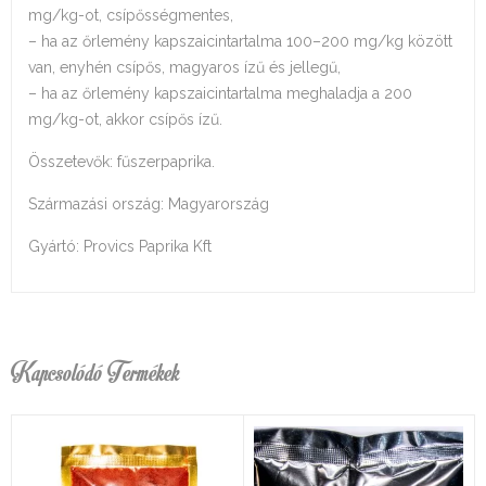
mg/kg-ot, csípősségmentes,
– ha az őrlemény kapszaicintartalma 100–200 mg/kg között
van, enyhén csípős, magyaros ízű és jellegű,
– ha az őrlemény kapszaicintartalma meghaladja a 200
mg/kg-ot, akkor csípős ízű.
Összetevők: fűszerpaprika.
Származási ország: Magyarország
Gyártó: Provics Paprika Kft
Kapcsolódó Termékek