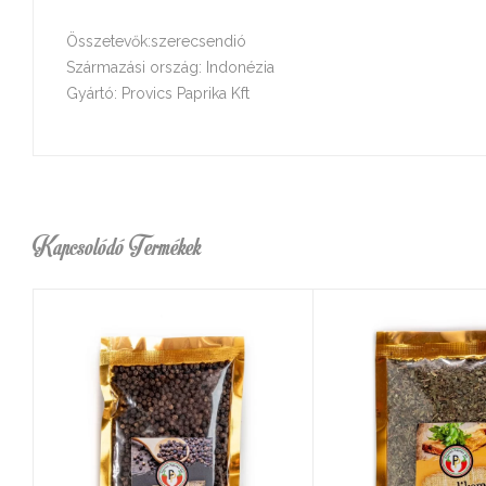
Összetevők:szerecsendió
Származási ország: Indonézia
Gyártó: Provics Paprika Kft
Kapcsolódó Termékek