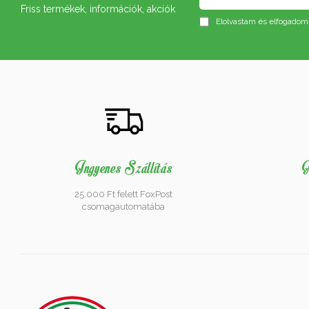
Friss termékek, információk, akciók
Elolvastam és elfogadom
Ingyenes Szállítás
M
25.000 Ft felett FoxPost
csomagautomatába