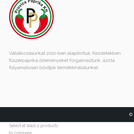
Vállalkozásunkat 2010-ben alapítottuk. Kezdetekben
fűszerpaprika őrleményeket forgalmaztunk, azóta
folyamatosan bővítjük termékkínálatunkat.
© 
Select at least 2 products
to compare