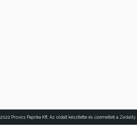
2022 Provics Paprika Kft. Az oldalt készítette és üzemelteti a
Zedality 