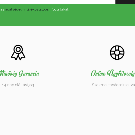
 az
adatvédelmi tájékoztatóban
foglaltakat!
inőség Garancia
Online Ügyfélszolg
14 nap elállási jog
Szakmai tanácsokkal vá