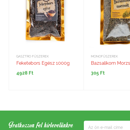
GASZTRO FŰSZEREK
MONOFŰSZEREK
Feketebors Egész 1000g
Bazsalikom Morzs
4928
Ft
305
Ft
Iratkozzon fel hírlevelünkre