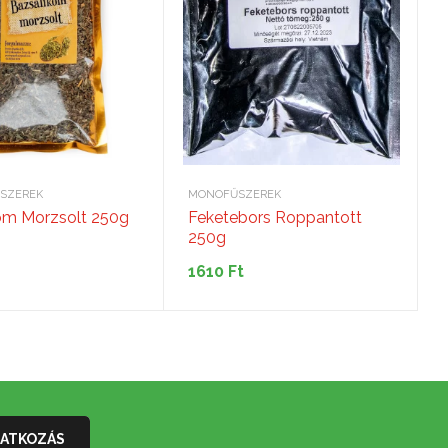
ŰSZEREK
MONOFŰSZEREK
om Morzsolt 250g
Feketebors Roppantott
250g
1610
Ft