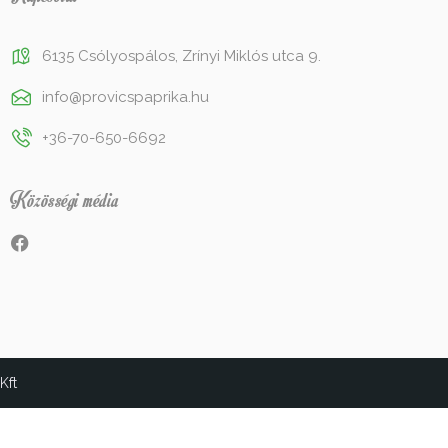
6135 Csólyospálos, Zrínyi Miklós utca 9.
info@provicspaprika.hu
+36-70-650-6692
Közösségi média
Kft