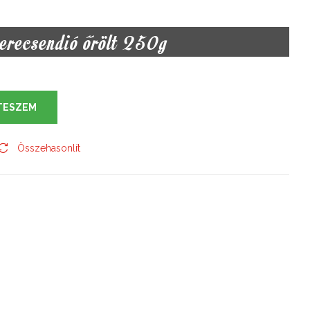
erecsendió őrölt 250g
TESZEM
Összehasonlít