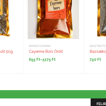
MONOFŰSZEREK
GASZTRO F
olt 50g
Cayenne Bors Őrölt
Bazsalik
655
Ft
–
5175
Ft
750
Ft
Ártartomány:
655 Ft
-
5175 Ft