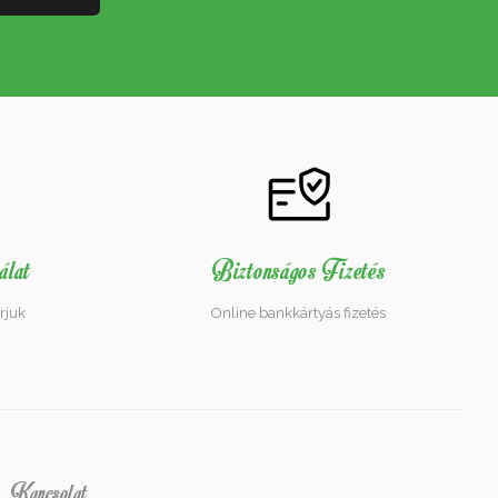
álat
Biztonságos Fizetés
rjuk
Online bankkártyás fizetés
Kapcsolat