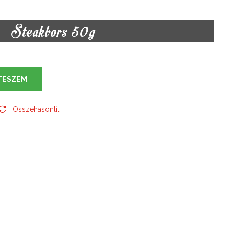
Steakbors 50g
TESZEM
Összehasonlít