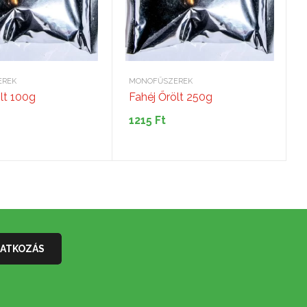
EREK
MONOFŰSZEREK
lt 100g
Fahéj Őrölt 250g
1215
Ft