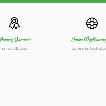
inőség Garancia
Online Ügyfélszolg
14 nap elállási jog
Szakmai tanácsokkal vá