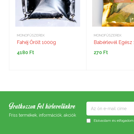
MONOFŰSZEREK
MONOFŰSZEREK
Fahéj Őrölt 1000g
Babérlevél Egész
4180
Ft
270
Ft
Iratkozzon fel hírlevelünkre
Friss termékek, információk, akciók
Elolvastam és elfogadom