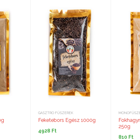
GASZTRO FŰSZEREK
MONOFŰSZ
0g
Feketebors Egész 1000g
Fokhagy
250g
4928
Ft
810
Ft