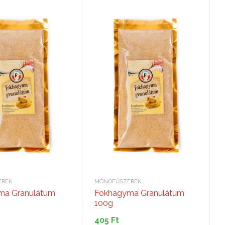
EREK
MONOFŰSZEREK
ma Granulátum
Fokhagyma Granulátum
100g
405
Ft