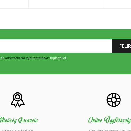
 az
adatvédelmi tájékoztatóban
foglaltakat!
inőség Garancia
Online Ügyfélszolg