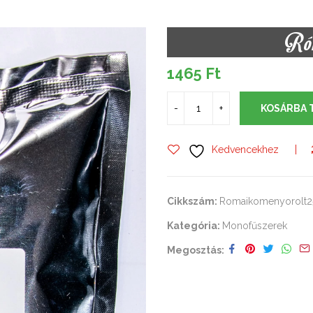
Róm
1465
Ft
KOSÁRBA 
Kedvencekhez
Cikkszám:
Romaikomenyorolt
Kategória:
Monofűszerek
Megosztás