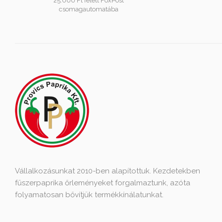
25.000 Ft felett FoxPost
csomagautomatába
Vállalkozásunkat 2010-ben alapítottuk. Kezdetekben
fűszerpaprika őrleményeket forgalmaztunk, azóta
folyamatosan bővítjük termékkínálatunkat.