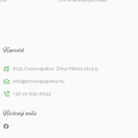
rjuk
Online bankkártyás fizetés
Kapcsolat
6135 Csólyospálos, Zrínyi Miklós utca 9.
info@provicspaprika.hu
+36-70-650-6692
Közösségi média