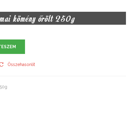
ai kömény őrölt 250g
TESZEM
Összehasonlít
250g