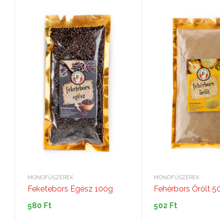
MONOFŰSZEREK
MONOFŰSZEREK
Feketebors Egész 100g
Fehérbors Őrölt 5
580
Ft
502
Ft