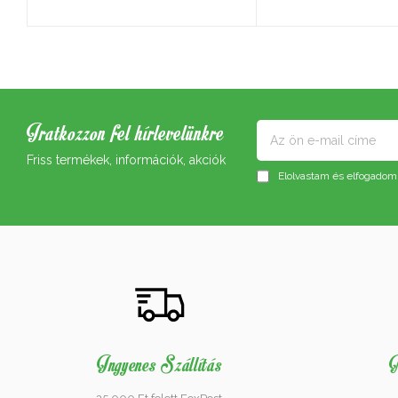
Iratkozzon fel hírlevelünkre
Friss termékek, információk, akciók
Elolvastam és elfogadom
Ingyenes Szállítás
M