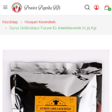
Provics Paprika Kft.
0
Kezdőlap
Húsipari Keverékek
Gyros Grillkolbász Fűszer-És Adalékkeverék (0,35 Kg)