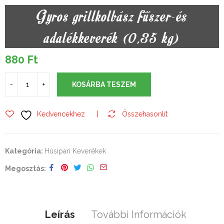
Gyros grillkolbász fűszer-és
adalékkeverék (0,35 kg)
880
Ft
KOSÁRBA TESZEM
Kedvencekhez
Összehasonlít
Kategória:
Húsipari Keverékek
Megosztás
Leírás
További Információk