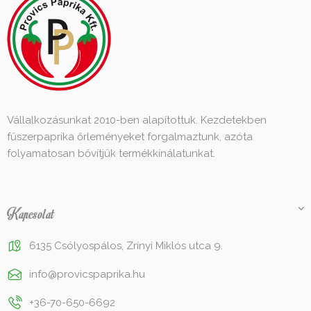
Vállalkozásunkat 2010-ben alapítottuk. Kezdetekben
fűszerpaprika őrleményeket forgalmaztunk, azóta
folyamatosan bővítjük termékkínálatunkat.
Kapcsolat
6135 Csólyospálos, Zrínyi Miklós utca 9.
info@provicspaprika.hu
+36-70-650-6692