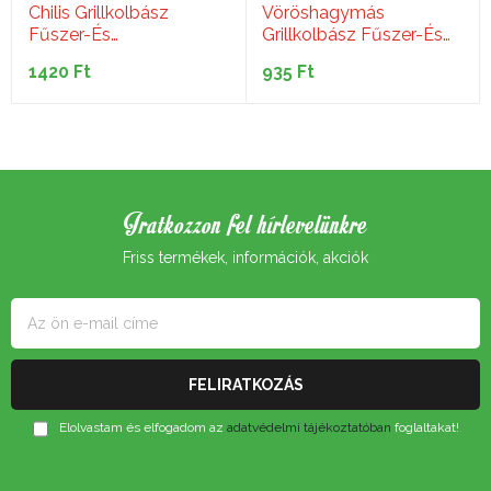
Chilis Grillkolbász
Vöröshagymás
Fűszer-És
Grillkolbász Fűszer-És
Adalékkeverék (0,50 Kg)
Adalékkeverék (0,40 Kg)
1420
Ft
935
Ft
Iratkozzon fel hírlevelünkre
Friss termékek, információk, akciók
Elolvastam és elfogadom az
adatvédelmi tájékoztatóban
foglaltakat!