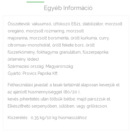
Egyéb Információ
Összetevők: vákuumsó, ízfokozó E621, stabilizátor, morzsolt
oregánó, morzsolt rozmaring, morzsolt
majoranna, morzsolt borsmenta, őrölt kurkuma, curry,
citromsav-monohidrát, őrölt fekete bors, őrölt
fűszerkömény, fokhagyma granulátum, fűszerpaprika
őrlemény (édes)
Származási ország: Magyarország
Gyártó: Provics Paprika Kft
Felhasználási javaslat: a tasak tartalmát alaposan keverjük el
az ajánlott húsmennyiséggel (80/20 ),
kevés pihentetés után töltsük bélbe, majd pározzuk el.
Elkészíthető serpenyőben, sütőben, vagy grillrácson.
Kiszerelés: 0,35 kg/10 kg húsmasszához