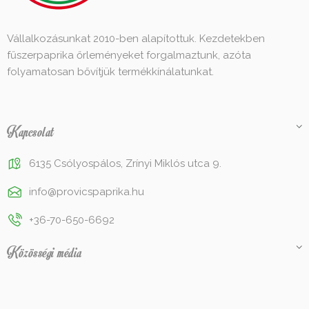
Vállalkozásunkat 2010-ben alapítottuk. Kezdetekben
fűszerpaprika őrleményeket forgalmaztunk, azóta
folyamatosan bővítjük termékkínálatunkat.
Kapcsolat
6135 Csólyospálos, Zrínyi Miklós utca 9.
info@provicspaprika.hu
+36-70-650-6692
Közösségi média