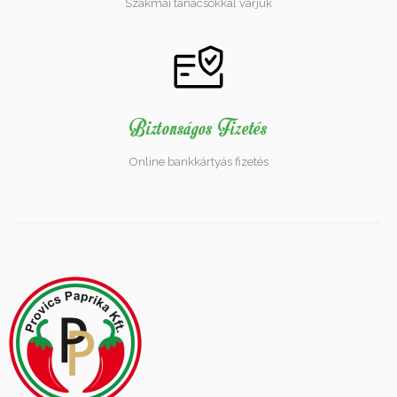
Szakmai tanácsokkal várjuk
Biztonságos Fizetés
Online bankkártyás fizetés