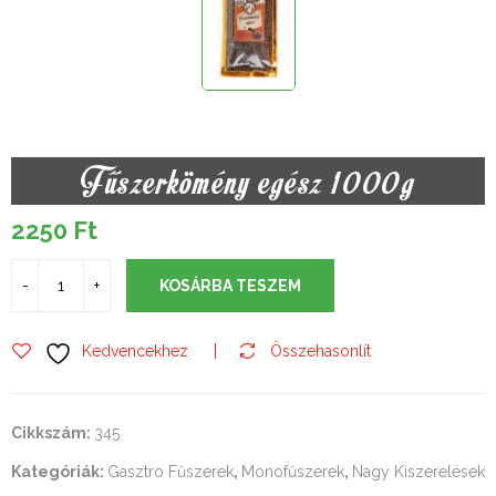
Fűszerkömény egész 1000g
2250
Ft
KOSÁRBA TESZEM
Kedvencekhez
Összehasonlít
Cikkszám:
345
Kategóriák:
Gasztro Fűszerek
,
Monofűszerek
,
Nagy Kiszerelések