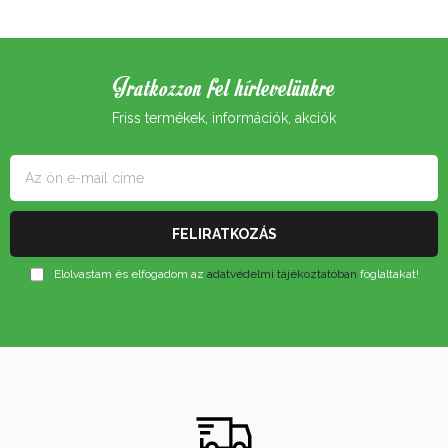
Iratkozzon fel hírlevelünkre
Friss termékek, információk, akciók
Elolvastam és elfogadom az
adatvédelmi tájékoztatóban
foglaltakat!