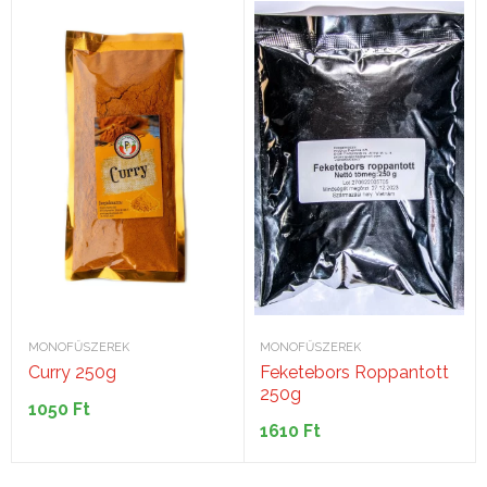
MONOFŰSZEREK
MONOFŰSZEREK
Curry 250g
Feketebors Roppantott
250g
1050
Ft
1610
Ft