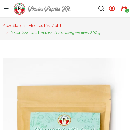
Provics Paprika Kft.
0
Kezdőlap
Ételízesítők, Zöld
Natúr Szárított Ételízesítő Zöldségkeverék 200g