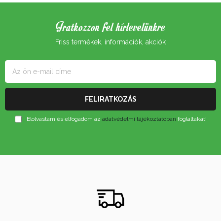
Iratkozzon fel hírlevelünkre
Friss termékek, információk, akciók
Elolvastam és elfogadom az
adatvédelmi tájékoztatóban
foglaltakat!