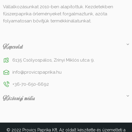
Vállalkozásunkat 2010-ben alapítottuk. Kezdetekben
fűszerpaprika őrleményeket forgalmaztunk, azóta
folyamatosan bővítjük termékkínálatunkat.
Kapcsolat
6135 Csólyospálos, Zrínyi Miklós utca 9.
info@provicspaprika.hu
+36-70-650-6692
Közösségi média
© 2022 Provics Paprika Kft. Az oldalt készítette és üzemelteti a