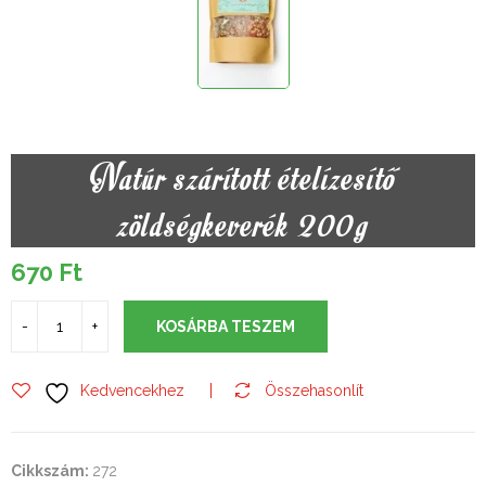
Natúr szárított ételízesítő
zöldségkeverék 200g
670
Ft
KOSÁRBA TESZEM
Kedvencekhez
Összehasonlít
Cikkszám:
272