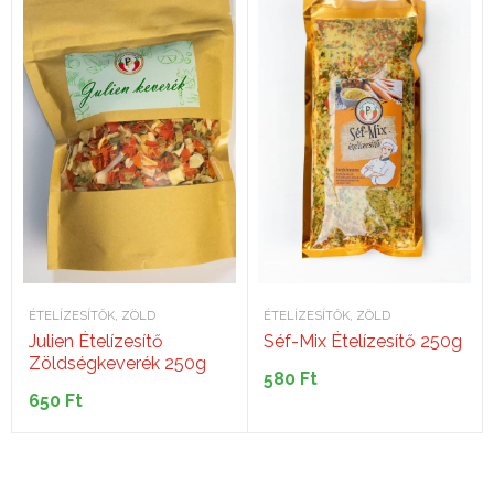
ÉTELÍZESÍTŐK, ZÖLD
ÉTELÍZESÍTŐK, ZÖLD
Julien Ételízesítő
Séf-Mix Ételízesítő 250g
Zöldségkeverék 250g
580
Ft
650
Ft